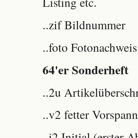
Listing etc.
..zif Bildnummer
..foto Fotonachweis
64'er Sonderheft
..2u Artikelüberschr
..v2 fetter Vorspann
..i2 Initial (erster