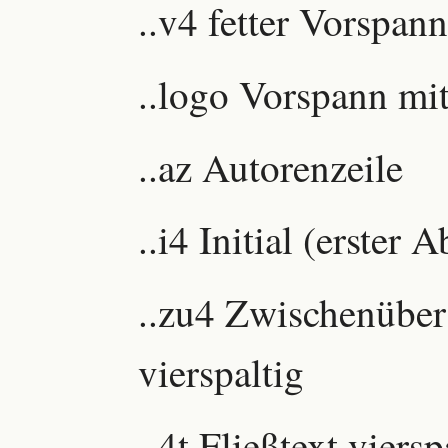
..v4 fetter Vorspann
..logo Vorspann mit
..az Autorenzeile
..i4 Initial (erster
..zu4 Zwischenüber
vierspaltig
..4t Fließtext viers