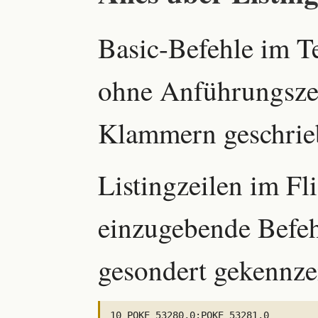
Basic-Befehle im T
ohne Anführungszei
Klammern geschrie
Listingzeilen im Fli
einzugebende Befe
gesondert gekennze
10 POKE 53280,0:POKE 53281,0
