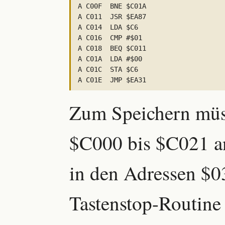
A C00F  BNE $C01A

A C011  JSR $EA87

A C014  LDA $C6

A C016  CMP #$01

A C018  BEQ $C011

A C01A  LDA #$00

A C01C  STA $C6

Zum Speichern müs
$C000 bis $C021 a
in den Adressen $0
Tastenstop-Routine