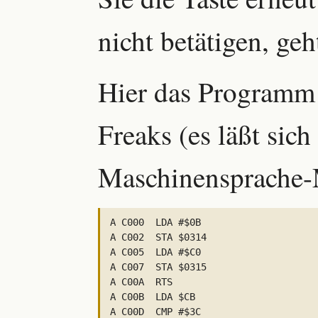
nicht betätigen, geh
Hier das Programm 
Freaks (es läßt sic
Maschinensprache-M
A C000  LDA #$0B

A C002  STA $0314

A C005  LDA #$C0

A C007  STA $0315

A C00A  RTS

A C00B  LDA $CB

A C00D  CMP #$3C
