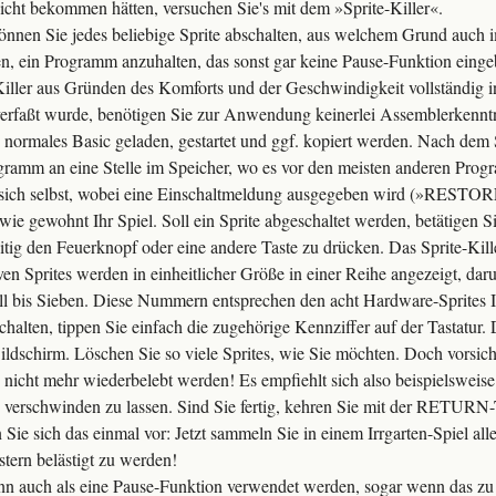
sicht bekommen hätten, versuchen Sie's mit dem »Sprite-Killer«.
können Sie jedes beliebige Sprite abschalten, aus welchem Grund auch
, ein Programm anzuhalten, das sonst gar keine Pause-Funktion eingeb
iller aus Gründen des Komforts und der Geschwindigkeit vollständig in
erfaßt wurde, benötigen Sie zur Anwendung keinerlei Assemblerkennt
ormales Basic geladen, gestartet und ggf. kopiert werden. Nach dem
ogramm an eine Stelle im Speicher, wo es vor den meisten anderen Pro
 es sich selbst, wobei eine Einschaltmeldung ausgegeben wird (»RESTO
t wie gewohnt Ihr Spiel. Soll ein Sprite abgeschaltet werden, betätige
itig den Feuerknopf oder eine andere Taste zu drücken. Das Sprite-Kill
n Sprites werden in einheitlicher Größe in einer Reihe angezeigt, daru
l bis Sieben. Diese Nummern entsprechen den acht Hardware-Sprites I
halten, tippen Sie einfach die zugehörige Kennziffer auf der Tastatur. 
ldschirm. Löschen Sie so viele Sprites, wie Sie möchten. Doch vorsich
n nicht mehr wiederbelebt werden! Es empfiehlt sich also beispielsweise
e verschwinden zu lassen. Sind Sie fertig, kehren Sie mit der RETURN-
n Sie sich das einmal vor: Jetzt sammeln Sie in einem Irrgarten-Spiel al
ern belästigt zu werden!
ann auch als eine Pause-Funktion verwendet werden, sogar wenn das zu