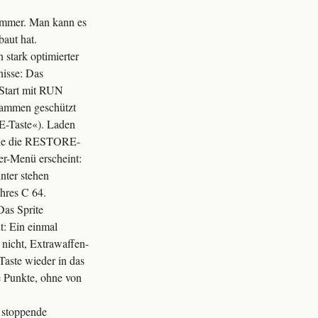
 immer. Man kann es
aut hat.
 stark optimierter
nisse: Das
 Start mit RUN
grammen geschützt
RE-Taste«). Laden
n Sie die RESTORE-
er-Menü erscheint:
nter stehen
hres C 64.
Das Sprite
t: Ein einmal
 nicht, Extrawaffen-
Taste wieder in das
le Punkte, ohne von
 stoppende