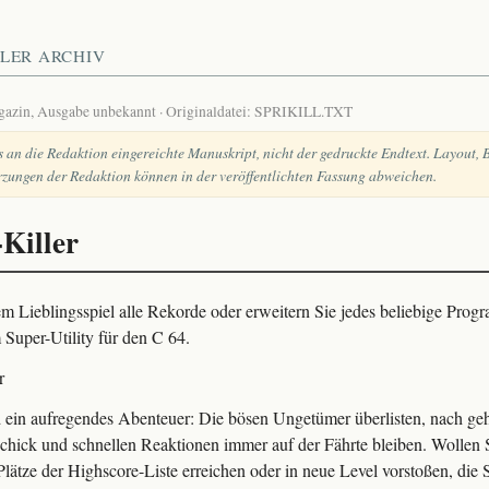
LER ARCHIV
agazin, Ausgabe unbekannt ·
Originaldatei: SPRIKILL.TXT
s an die Redaktion eingereichte Manuskript, nicht der gedruckte Endtext. Layout, B
zungen der Redaktion können in der veröffentlichten Fassung abweichen.
-Killer
em Lieblingsspiel alle Rekorde oder erweitern Sie jedes beliebige Pro
 Super-Utility für den C 64.
r
 ein aufregendes Abenteuer: Die bösen Ungetümer überlisten, nach g
schick und schnellen Reaktionen immer auf der Fährte bleiben. Wollen 
lätze der Highscore-Liste erreichen oder in neue Level vorstoßen, die S