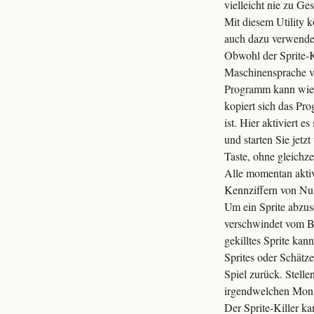
vielleicht nie zu Ge
Mit diesem Utility 
auch dazu verwenden
Obwohl der Sprite-K
Maschinensprache v
Programm kann wie n
kopiert sich das Pr
ist. Hier aktiviert
und starten Sie jetz
Taste, ohne gleichze
Alle momentan aktive
Kennziffern von Nul
Um ein Sprite abzusc
verschwindet vom Bi
gekilltes Sprite kan
Sprites oder Schätz
Spiel zurück. Stelle
irgendwelchen Monst
Der Sprite-Killer k