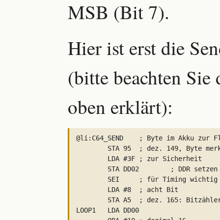
MSB (Bit 7).
Hier ist erst die S
(bitte beachten Sie
oben erklärt):
@li:C64_SEND	; Byte im Akku zur Floppy senden

	STA 95	; dez. 149, Byte merken

	LDA #3F	; zur Sicherheit

	STA DD02	; DDR setzen

	SEI	; für Timing wichtig

	LDA #8	; acht Bit

	STA A5	; dez. 165: Bitzähler

LOOP1	LDA DD00
