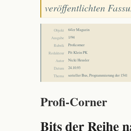
veröffentlichten Fass
64'er Magazin
Objekt
1/94
Ausgabe
Proficorner
Rubrik
Pit Klein PK
Redakteur
Nicki Heusler
Autor
24.10.93
Datum
serieller Bus, Programmierung der 1541
Thema
Profi-Corner
Bits der Reihe 