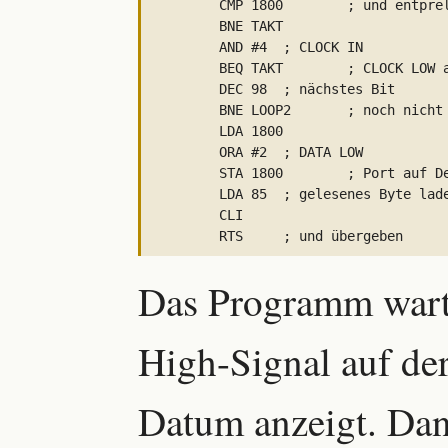
	CMP 1800	; und entprellen

	BNE TAKT

	AND #4	; CLOCK IN

	BEQ TAKT	; CLOCK LOW abwarten

	DEC 98	; nächstes Bit

	BNE LOOP2	; noch nicht alle Bit

	LDA 1800

	ORA #2	; DATA LOW

	STA 1800	; Port auf Default

	LDA 85	; gelesenes Byte laden

	CLI

Das Programm warte
High-Signal auf der
Datum anzeigt. Dan