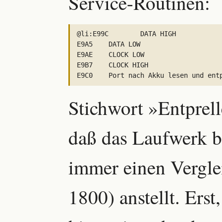
Service-Routinen:
@li:E99C	DATA HIGH

E9A5	DATA LOW

E9AE	CLOCK LOW

E9B7	CLOCK HIGH

Stichwort »Entprell
daß das Laufwerk b
immer einen Vergl
1800) anstellt. Ers