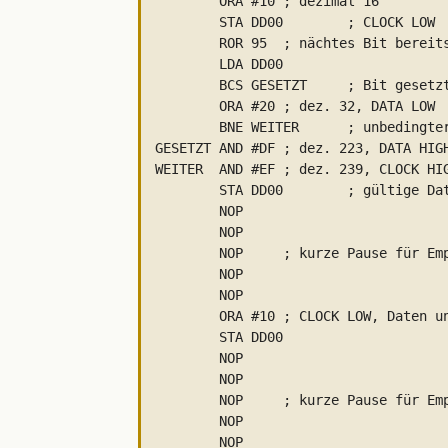
	ORA #10	; dezimal 16

	STA DD00	; CLOCK LOW

	ROR 95	; nächtes Bit bereitstellen

	LDA DD00

	BCS GESETZT	; Bit gesetzt?

	ORA #20	; dez. 32, DATA LOW

	BNE WEITER	; unbedingter Sprung

GESETZT	AND #DF	; dez. 223, DATA HIGH

WEITER	AND #EF	; dez. 239, CLOCK HIGH

	STA DD00	; gültige Daten senden

	NOP

	NOP

	NOP	; kurze Pause für Empfänger

	NOP

	NOP

	ORA #10	; CLOCK LOW, Daten ungültig

	STA DD00

	NOP

	NOP

	NOP	; kurze Pause für Empfänger

	NOP

	NOP
