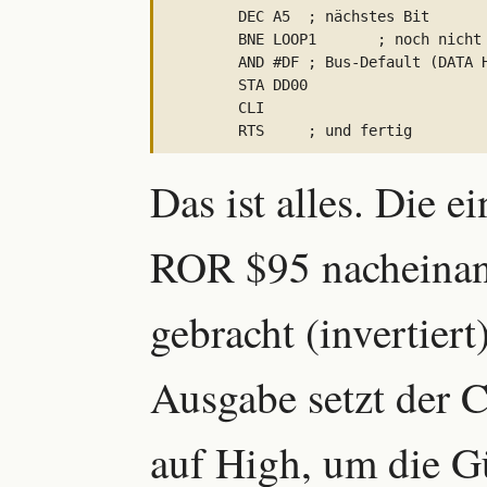
	DEC A5	; nächstes Bit

	BNE LOOP1	; noch nicht acht Bit

	AND #DF	; Bus-Default (DATA HIGH)

	STA DD00

	CLI

Das ist alles. Die e
ROR $95 nacheinan
gebracht (invertiert
Ausgabe setzt der C
auf High, um die Gü