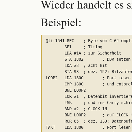
Wieder handelt es s
Beispiel:
@li:1541_REC	; Byte vom C 64 empfangen -> Akku

	SEI	; Timing

	LDA #1A	; zur Sicherheit

	STA 1802	; DDR setzen

	LDA #8	; acht Bit

	STA 98	; dez. 152: Bitzähler

LOOP2	LDA 1800	; Port lesen

	CMP 1800	; und entprellen

	BNE LOOP2

	EOR #1	; Datenbit invertieren

	LSR	; und ins Carry schieben

	AND #2	; CLOCK IN

	BNE LOOP2	; auf CLOCK HIGH warten

	ROR 85	; dez. 133: Datenpuffer

TAKT	LDA 1800	; Port lesen
