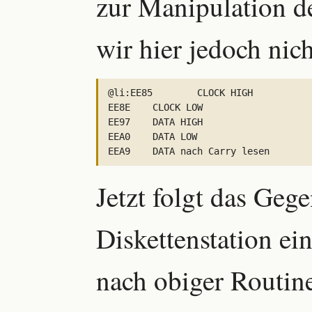
zur Manipulation de
wir hier jedoch nic
@li:EE85	CLOCK HIGH

EE8E	CLOCK LOW

EE97	DATA HIGH

EEA0	DATA LOW

Jetzt folgt das Gege
Diskettenstation ei
nach obiger Routin