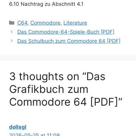
6.10 Nachtrag zu Abschnitt 4.1
Categories
C64
,
Commodore
,
Literature
Das Commodore-64-Spiele-Buch [PDF]
Das Schulbuch zum Commodore 64 [PDF]
3 thoughts on “Das
Grafikbuch zum
Commodore 64 [PDF]”
dollsgl
2026-05-25 at 11:09