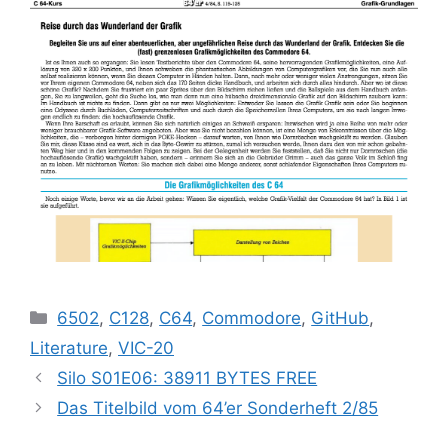
Categories
6502
,
C128
,
C64
,
Commodore
,
GitHub
,
Literature
,
VIC-20
Silo S01E06: 38911 BYTES FREE
Das Titelbild vom 64’er Sonderheft 2/85