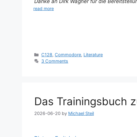
Danke an Dirk Wagner für die Bereitstell
read more
Categories
C128
,
Commodore
,
Literature
3 Comments
Das Trainingsbuch 
2026-06-20
by
Michael Steil