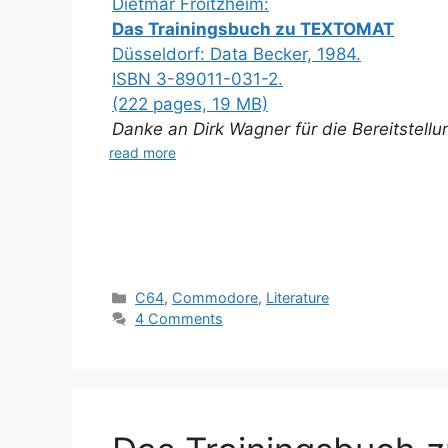
Dietmar Froitzheim:
Das Trainingsbuch zu TEXTOMAT
Düsseldorf: Data Becker, 1984.
ISBN 3-89011-031-2.
(222 pages, 19 MB)
Danke an Dirk Wagner für die Bereitstell
read more
Categories
C64
,
Commodore
,
Literature
4 Comments