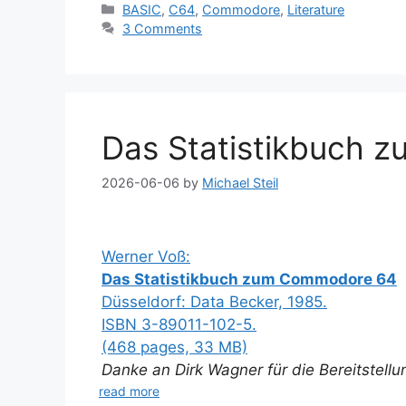
Categories
BASIC
,
C64
,
Commodore
,
Literature
3 Comments
Das Statistikbuch 
2026-06-06
by
Michael Steil
Werner Voß:
Das Statistikbuch zum Commodore 64
Düsseldorf: Data Becker, 1985.
ISBN 3-89011-102-5.
(468 pages, 33 MB)
Danke an Dirk Wagner für die Bereitstell
read more